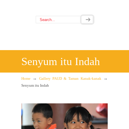
Senyum itu Indah
→
→
Home
Gallery PAUD & Taman Kanak-kanak
Senyum itu Indah