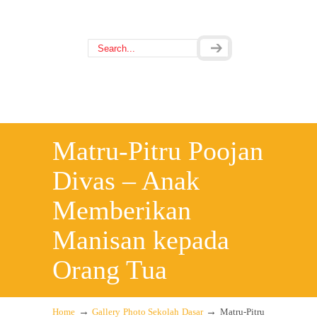
Matru-Pitru Poojan
Divas – Anak
Memberikan
Manisan kepada
Orang Tua
→
→
Home
Gallery Photo Sekolah Dasar
Matru-Pitru