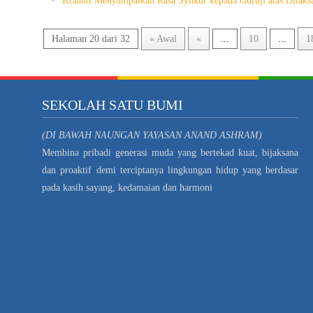
Kraanti Menyampaikan Rasa Syukur kepada Guruji atas Dilaks
Halaman 20 dari 32
« Awal
«
...
10
...
1
SEKOLAH SATU BUMI
(DI BAWAH NAUNGAN YAYASAN ANAND ASHRAM)
Membina pribadi generasi muda yang bertekad kuat, bijaksana
dan proaktif demi terciptanya lingkungan hidup yang berdasar
pada kasih sayang, kedamaian dan harmoni