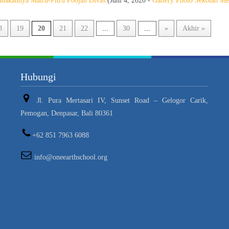
anakannya Matru-Pitru Poojan Divas
(Juni 4, 2020 -
Gallery Photo Sekolah M
8
19
20
21
22
...
30
...
»
Akhir »
Hubungi
Jl. Pura Mertasari IV, Sunset Road – Gelogor Carik,
Pemogan, Denpasar, Bali 80361
+62 851 7963 6088
info@oneearthschool.org