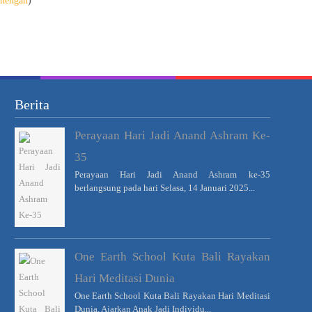
enengah
)
Berita
Perayaan Hari Jadi Anand Ashram Ke-
35
Perayaan Hari Jadi Anand Ashram ke-35
berlangsung pada hari Selasa, 14 Januari 2025...
One Earth School Kuta Bali Rayakan
Hari Meditasi Dunia
One Earth School Kuta Bali Rayakan Hari Meditasi
Dunia, Ajarkan Anak Jadi Individu...