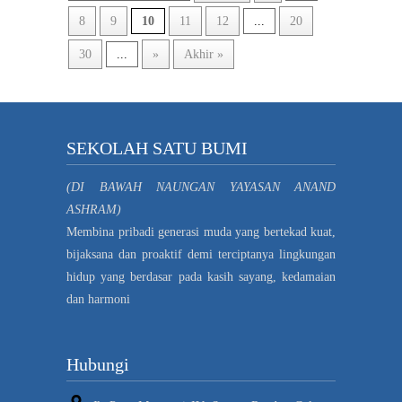
8
9
10
11
12
...
20
30
...
»
Akhir »
SEKOLAH SATU BUMI
(DI BAWAH NAUNGAN YAYASAN ANAND
ASHRAM)
Membina pribadi generasi muda yang bertekad kuat,
bijaksana dan proaktif demi terciptanya lingkungan
hidup yang berdasar pada kasih sayang, kedamaian
dan harmoni
Hubungi